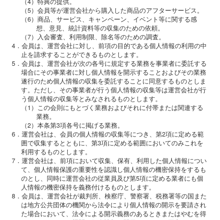
（4）特典の提供。
（5）会員等が運営会社から購入した商品のアフターサービス。
（6）商品、サービス、キャンペーン、イベント等に関する感
想、意見、統計資料等の収集のための依頼。
（7）入会審査、利用制限、除名等のための調査。
4．会員は、運営会社に対し、前項の目的である個人情報の利用の中
止を請求することができるものとします。
5．会員は、運営会社が次の各号に規定する業務を事業者に委託する
場合にその事業者に対し個人情報を開示することおよびその業務
遂行のため個人情報の収集を委託することに同意するものとしま
す。ただし、その事業者が行う個人情報の収集等は運営会社が行
う個人情報の収集等とみなされるものとします。
（1）この会則にもとづく業務およびそれに付帯または関連する
業務。
（2）本条第3項各号に掲げる業務。
6．運営会社は、会員の個人情報の収集等につき、第2項に定める範
囲で収集するとともに、第3項に定める範囲においてのみこれを
利用するものとします。
7．運営会社は、前項において収集、保有、利用した個人情報につい
て、個人情報保護の重要性を認識し個人情報の機密保持をするも
のとし、同時に運営会社の従業員及び第5項に定める業者にも個
人情報の機密保持を義務付けるものとします。
8．会員は、運営会社が裁判所、検察庁、警察署、税務署等の国また
は地方公共団体の機関から法令により個人情報の開示を要請され
た場合において、法令による開示義務のあるときまたはやむを得