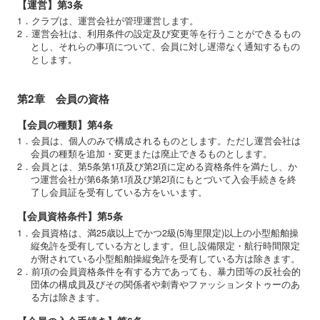
【運営】第3条
1．クラブは、運営会社が管理運営します。
2．運営会社は、利用条件の設定及び変更等を行うことができるもの
とし、それらの事項について、会員に対し遅滞なく通知するもの
とします。
第2章 会員の資格
【会員の種類】第4条
1．会員は、個人のみで構成されるものとします。ただし運営会社は
会員の種類を追加・変更または廃止できるものとします。
2．会員とは、第5条第1項及び第2項に定める資格条件を満たし、か
つ運営会社が第6条第1項及び第2項にもとづいて入会手続きを終
了し会員証を受有している方をいいます。
【会員資格条件】第5条
1．会員資格は、満25歳以上でかつ2級(5海里限定)以上の小型船舶操
縦免許を受有している方とします。但し設備限定・航行時間限定
が附されている小型船舶操縦免許を受有している方は除きます。
2．前項の会員資格条件を有する方であっても、暴力団等の反社会的
団体の構成員及びその関係者や刺青やファッションタトゥーのあ
る方は除きます。