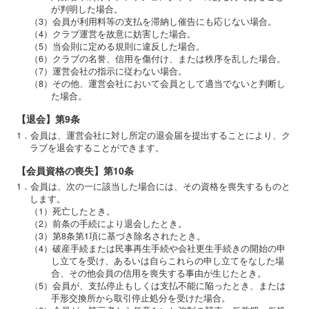
が判明した場合。
（3）会員が利用料等の支払を滞納し催告にも応じない場合。
（4）クラブ運営を故意に妨害した場合。
（5）当会則に定める規則に違反した場合。
（6）クラブの名誉、信用を傷付け、または秩序を乱した場合。
（7）運営会社の指示に従わない場合。
（8）その他、運営会社において会員として適当でないと判断し
た場合。
【退会】第9条
1．会員は、運営会社に対し所定の退会届を提出することにより、ク
ラブを退会することができます。
【会員資格の喪失】第10条
1．会員は、次の一に該当した場合には、その資格を喪失するものと
します。
（1）死亡したとき。
（2）前条の手続により退会したとき。
（3）第8条第1項に基づき除名されたとき。
（4）破産手続または民事再生手続や会社更生手続きの開始の申
し立てを受け、あるいは自らこれらの申し立てをなした場
合、その他会員の信用を喪失する事由が生じたとき。
（5）会員が、支払停止もしくは支払不能に陥ったとき、または
手形交換所から取引停止処分を受けた場合。