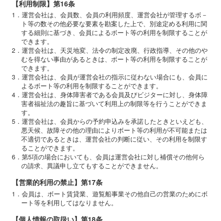
【利用制限】第16条
1．運営会社は、会員数、会員の利用頻度、運営会社が管理するボ－
ト等の数その他必要な要素を勘案した上で、別途定める利用に関
する細則に基づき、会員によるボート等の利用を制限することが
できます。
2．運営会社は、天災地変、法令の制定改廃、行政指導、その他のや
むを得ない事由があるときは、ボート等の利用を制限することが
できます。
3．運営会社は、会員が運営会社の指示に従わない場合にも、会員に
よるボート等の利用を制限することができます。
4．運営会社は、身体障害者である会員及びビジターに対し、身体障
害者福祉法の趣旨に基づいて利用上の制限等を行うことができま
す。
5．運営会社は、会員からの予約申込みを承諾したときといえども、
悪天候、故障その他の理由によりボート等の利用が不可能または
不適切であるときは、運営会社の判断に従い、その利用を制限す
ることができます。
6．第5項の場合においても、会員は運営会社に対し補償その他何ら
の請求、異議申し立てもすることができません。
【営業的利用の禁止】第17条
1．会員は、ボート賃貸業、遊覧船事業その他自己の営業のためにボ
ート等を利用してはなりません。
【個人情報の取扱い】第18条