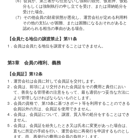
（6）会員が、第三者から任意ないし強制の競売、仮差押、仮処
分もしくは強制執行の申し立てを受け、または滞納処分を
受けた場合。
（7）その他会員の財産状態が悪化し、運営会社が定める利用料
その他の支払いが困難、または困難になるおそれがあると
認められる相当の事由がある場合。
【会員たる地位の譲渡禁止】第11条
1．会員は会員たる地位を譲渡することはできません。
第3章 会員の権利、義務
【会員証】第12条
1．運営会社は会員に対して会員証を交付します。
2．会員は、前項により交付された会員証をその費用と責任におい
て、善良なる管理者の注意をもって、最も適切かつ妥当な方法に
より管理しなければならないものとします。
3．会員の資格で、第13条に基づきボート等を利用することのできる
会員以外の方は、会員証を使用できません。
4．会員は、会員証について、譲渡、質入等の処分をすることはでき
ません。
5．会員は、会員証を紛失したとき又は氏名に変更があった場合は、
直ちに所定の手続を行い、運営会社に再発行を申請するものとし
ます。尚、再発行の費用は会員の負担とします。