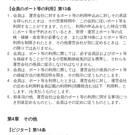
【会員のボート等の利用】第13条
1．会員は、運営会社に対するボート等の利用申込みに対しその承諾
を得られたときは、その営業時間中、この会則に従いボート等を
利用することができます。ただし、利用の申込みをした時点で既
にボート等が予約されているとき、管理・運営上ボート等の点
検・補修・改造等が必要なとき、または第16条によりボート等の
利用を制限されたとき、その他運営会社が別に定めるときは、こ
の限りではありません。
2．会員は、ボート等の利用に際しては、必ず会員証およびボート等
を操縦することができる小型船舶操縦免許証を携帯し、それらを
運営会社の係員に提示しなければなりません。
3．会員は、ボート等の利用に際しては、運営会社の係員のボート等
の操縦方法の使用説明を聞き、その指示に従うものとします。
4．会員は、ボート等を利用したときは、運営会社に対し、運営会社
の定める利用料金表記載の利用料(消費税含む)(以下「利用料」と
します。)を支払うものとします。
5．前各項の他、運営会社は会員のボート等の利用に関する事項につ
き別途定めるものとし、会員はその定めに従うものとします。
第4章 その他
【ビジター】第14条