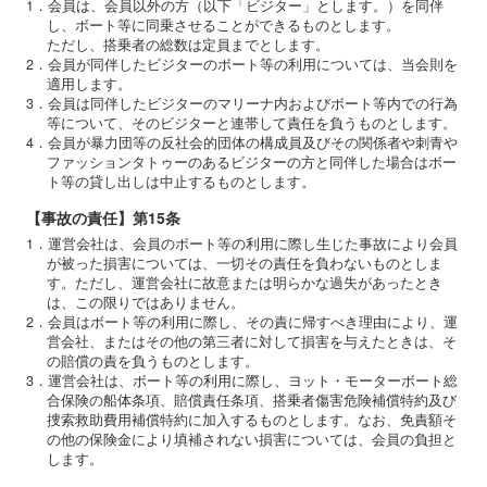
1．会員は、会員以外の方（以下「ビジター」とします。）を同伴
し、ボート等に同乗させることができるものとします。
ただし、搭乗者の総数は定員までとします。
2．会員が同伴したビジターのボート等の利用については、当会則を
適用します。
3．会員は同伴したビジターのマリーナ内およびボート等内での行為
等について、そのビジターと連帯して責任を負うものとします。
4．会員が暴力団等の反社会的団体の構成員及びその関係者や刺青や
ファッションタトゥーのあるビジターの方と同伴した場合はボー
ト等の貸し出しは中止するものとします。
【事故の責任】第15条
1．運営会社は、会員のボート等の利用に際し生じた事故により会員
が被った損害については、一切その責任を負わないものとしま
す。ただし、運営会社に故意または明らかな過失があったとき
は、この限りではありません。
2．会員はボート等の利用に際し、その責に帰すべき理由により、運
営会社、またはその他の第三者に対して損害を与えたときは、そ
の賠償の責を負うものとします。
3．運営会社は、ボート等の利用に際し、ヨット・モーターボート総
合保険の船体条項、賠償責任条項、搭乗者傷害危険補償特約及び
捜索救助費用補償特約に加入するものとします。なお、免責額そ
の他の保険金により填補されない損害については、会員の負担と
します。