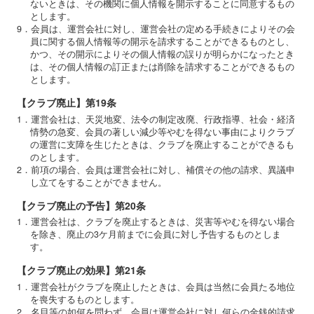
ないときは、その機関に個人情報を開示することに同意するもの
とします。
9．会員は、運営会社に対し、運営会社の定める手続きによりその会
員に関する個人情報等の開示を請求することができるものとし、
かつ、その開示によりその個人情報の誤りが明らかになったとき
は、その個人情報の訂正または削除を請求することができるもの
とします。
【クラブ廃止】第19条
1．運営会社は、天災地変、法令の制定改廃、行政指導、社会・経済
情勢の急変、会員の著しい減少等やむを得ない事由によりクラブ
の運営に支障を生じたときは、クラブを廃止することができるも
のとします。
2．前項の場合、会員は運営会社に対し、補償その他の請求、異議申
し立てをすることができません。
【クラブ廃止の予告】第20条
1．運営会社は、クラブを廃止するときは、災害等やむを得ない場合
を除き、廃止の3ケ月前までに会員に対し予告するものとしま
す。
【クラブ廃止の効果】第21条
1．運営会社がクラブを廃止したときは、会員は当然に会員たる地位
を喪失するものとします。
2．名目等の如何を問わず、会員は運営会社に対し何らの金銭的請求