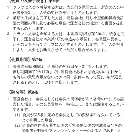
【会員の入会手続き】第6条
1．クラブに入会を希望する方は、当会則を承諾の上、所定の入会申
込書を提出し、入会の申込みを行うものとします。
2．前項の手続きを完了した方は、運営会社に対し小型船舶操縦免許
証の両面の写し及び必要な場合は運営会社の指定する書面を提出
するものとします。
3．クラブに入会を希望する方は、本条第1項及び第2項の手続きを完
了し、運営会社が本条第1項の申込みを承諾し、会員証を受有し
たその日をもってクラブに入会するものとします。尚、入会審査
により、入会をお断りさせていただく場合があります。
【会員期間】第7条
1．会員の有効期間は、会員証の発行日から3年間とします。
但し期間満了2カ月前までに運営会社あるいは会員のいずれから
も何らの意思表示がないときは同一条件をもって更に3年間延長
されるものとし、以後も同様とします。
【除名等】第8条
1．運営会社は、会員もしくは会員の同伴者が次の各号の一にでも該
当した場合、その会員資格を一時停止し、または除名することが
できます。
（1）会員が第5条に定める会員としての資格条件を欠いているこ
とが判明した場合。
（2）会員の同伴者が暴力団等の反社会的団体の構成員及びその
関係者や刺青やファッションタトゥーのある方であること