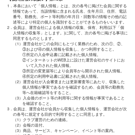
1．本条において「個人情報」とは、次の各号に掲げた会員に関する
情報であって、当該情報に含まれる氏名、生年月日、住所、電話
番号、勤務先、ボート等利用の年月日・回数等の情報その他の記
述等により特定の個人を識別することができるものをいいます。
2．会員は、運営会社による個人情報の収集、保有、利用(以下「個
人情報の収集等」とします。)に関して、次の各号に掲げる事項に
同意するものとします。
（1）運営会社がこの会則にもとづく業務のため、次の①、②、
③および④の個人情報を収集し、かつ利用すること。
①所定の入会申込書に記載された個人情報。
②インターネットのWEB上に設けた運営会社のサイトにお
いて入力された個人情報。
③所定の変更届等により会員等から開示された個人情報。
④所定の利用申込書に記載された個人情報。
（2）運営会社が入会審査または更新審査等にあたり、収集した
個人情報が事実であるかを確認するため、会員等の勤務先
等へ在籍確認等をすること。
（3）入会後のボート等の利用等に関する情報が事実であること
を確認すること。
3．会員は、運営会社が会員から収集した個人情報を、運営会社が次
の各号に規定する目的で利用することに同意します。
（1）クラブ運営のための連絡。
（2）会報の送付。
（3）商品、サービス、キャンペーン、イベント等の案内。