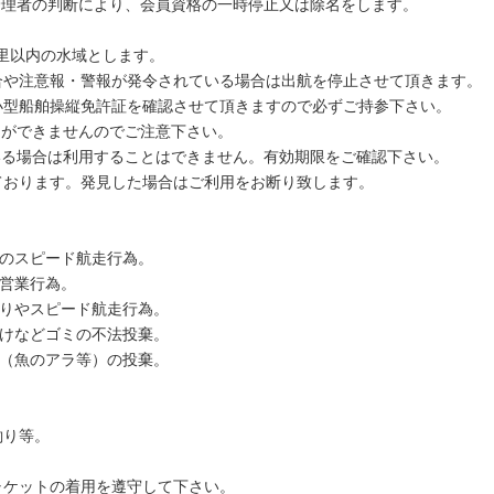
管理者の判断により、会員資格の一時停止又は除名をします。
里以内の水域とします。
合や注意報・警報が発令されている場合は出航を停止させて頂きます。
小型船舶操縦免許証を確認させて頂きますので必ずご持参下さい。
とができませんのでご注意下さい。
いる場合は利用することはできません。有効期限をご確認下さい。
ております。発見した場合はご利用をお断り致します。
でのスピード航走行為。
の営業行為。
釣りやスピード航走行為。
掛けなどゴミの不法投棄。
物（魚のアラ等）の投棄。
釣り等。
ャケットの着用を遵守して下さい。