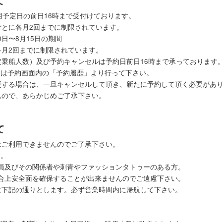
て
用予定日の前日16時まで受付けております。
ごとに各月2回までに制限されています。
0日〜8月15日の期間
各月2回までに制限されています。
定乗船人数）及び予約キャンセルは予約日前日16時まで承っております
きは予約画面内の「予約履歴」より行って下さい。
更する場合は、一旦キャンセルして頂き、新たに予約して頂く必要があ
んので、あらかじめご了承下さい。
て
はご利用できませんのでご了承下さい。
す。
員及びその関係者や刺青やファッションタトゥーのある方。
合上安全面を確保することが出来ませんのでご遠慮下さい。
は下記の通りとします。必ず営業時間内に帰航して下さい。